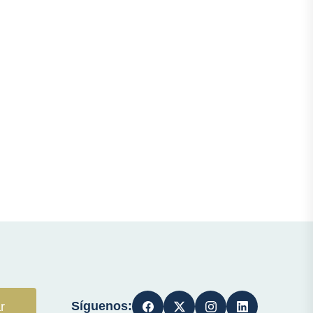
Síguenos:
r