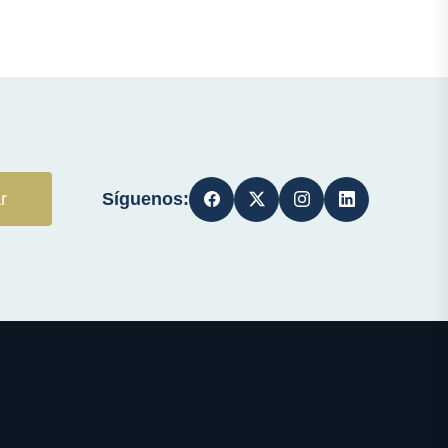
Síguenos:
r